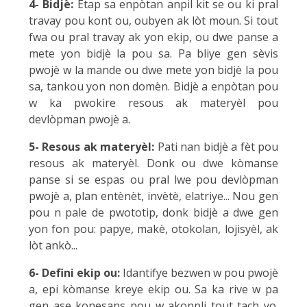
4- Bidjè:
Etap sa enpòtan anpil kit se ou ki pral
travay pou kont ou, oubyen ak lòt moun. Si tout
fwa ou pral travay ak yon ekip, ou dwe panse a
mete yon bidjè la pou sa. Pa bliye gen sèvis
pwojè w la mande ou dwe mete yon bidjè la pou
sa, tankou yon non domèn. Bidjè a enpòtan pou
w ka pwokire resous ak materyèl pou
devlòpman pwojè a.
5- Resous ak materyèl:
Pati nan bidjè a fèt pou
resous ak materyèl. Donk ou dwe kòmanse
panse si se espas ou pral lwe pou devlòpman
pwojè a, plan entènèt, invètè, elatriye... Nou gen
pou n pale de pwototip, donk bidjè a dwe gen
yon fon pou: papye, makè, otokolan, lojisyèl, ak
lòt ankò...
6- Defini ekip ou:
Idantifye bezwen w pou pwojè
a, epi kòmanse kreye ekip ou. Sa ka rive w pa
gen ase konesans pou w akonpli tout tach yo.