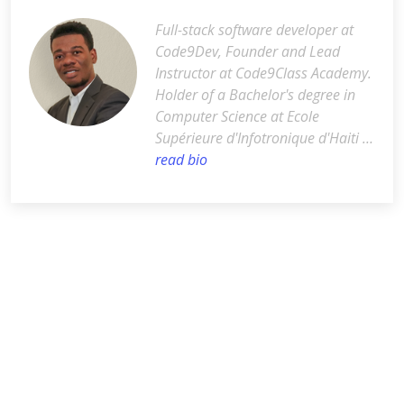
Full-stack software developer at
Code9Dev, Founder and Lead
Instructor at Code9Class Academy.
Holder of a Bachelor's degree in
Computer Science at Ecole
Supérieure d'Infotronique d'Haiti …
read bio