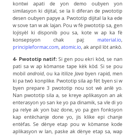
kontwi apati de yon demo oubyen yon
similasyon ki dijital, se la li diferan de pwototip
desen oubyen papye a. Pwototip dijital la ka ede
w sove tan w ak lajan. Pou w fè pwototip sa, gen
lojisyèl ki disponib pou sa, kote w ap ka fè
konsepsyon chak paj:
material.io
,
principleformac.com
,
atomic.io
, ak anpil lòt ankò.
4- Pwototip natif:
Si gen pou ekri kòd, se nan
pati sa w ap kòmanse tape kèk kòd. Si se pou
mobil
android
, ou ka itilize
Java
byen rapid, men
ki pa twò konplike. Pwototip sila ap fèt byen si w
byen prepare 3 pwototip nou sot wè anlè yo.
Nan pwototip sila a, se kreye aplikasyon an ak
enterasyon yo san ke yo pa dinamik, sa vle di yo
pa relye ak yon baz done, yo pa gen fonksyon
kap entèchanje done yo, jis klike epi chanje
entèfas. Se dènye etap pou w kòmanse kode
aplikasyon w lan, paske ak dènye etap sa, wap