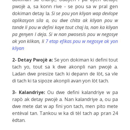
pwojè a, sa konn rive - se pou sa w pral gen
dokiman detay la.
Si se pou yon kliyan wap devlope
aplikasyon sila a, ou dwe chita ak kliyan pou w
tande li pou w defini kaye tout chaj la, nan ka kliyan
pa genyen l deja. Si w nan pwosesis pou w negosye
ak yon klikan, li
7 etap efikas pou w negosye ak yon
kliyan
2- Detay Pwojè a:
Se yon dokiman ki defini tout
tach yo, tout sa k dwe akonpli nan pwojè a.
Ladan dwe presize tach ki depann de lòt, sa vle
di tach ki ta sipoze akonpli avan yon lòt tach.
3- Kalandriye:
Ou dwe defini kalandriye w pa
rapò ak detay pwojè a. Nan kalandriye a, ou pa
dwe mete dat w ap fini yon tach, men pito mete
entèval tan. Tankou w ka di tèl tach ap pran 24
èdtan.