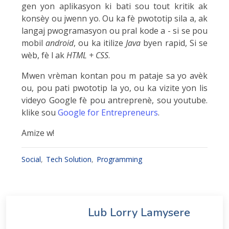
gen yon aplikasyon ki bati sou tout kritik ak
konsèy ou jwenn yo. Ou ka fè pwototip sila a, ak
langaj pwogramasyon ou pral kode a - si se pou
mobil
android
, ou ka itilize
Java
byen rapid, Si se
wèb, fè l ak
HTML + CSS
.
Mwen vrèman kontan pou m pataje sa yo avèk
ou, pou pati pwototip la yo, ou ka vizite yon lis
videyo Google fè pou antreprenè, sou youtube.
klike sou
Google for Entrepreneurs
.
Amize w!
Social
Tech Solution
Programming
Lub Lorry Lamysere