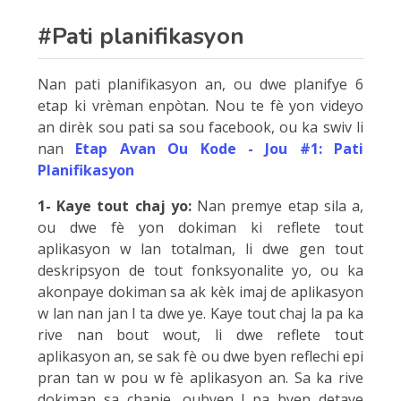
#Pati planifikasyon
Nan pati planifikasyon an, ou dwe planifye 6
etap ki vrèman enpòtan. Nou te fè yon videyo
an dirèk sou pati sa sou facebook, ou ka swiv li
nan
Etap Avan Ou Kode - Jou #1: Pati
Planifikasyon
1- Kaye tout chaj yo:
Nan premye etap sila a,
ou dwe fè yon dokiman ki reflete tout
aplikasyon w lan totalman, li dwe gen tout
deskripsyon de tout fonksyonalite yo, ou ka
akonpaye dokiman sa ak kèk imaj de aplikasyon
w lan nan jan l ta dwe ye. Kaye tout chaj la pa ka
rive nan bout wout, li dwe reflete tout
aplikasyon an, se sak fè ou dwe byen reflechi epi
pran tan w pou w fè aplikasyon an. Sa ka rive
dokiman sa chanje, oubyen l pa byen detaye