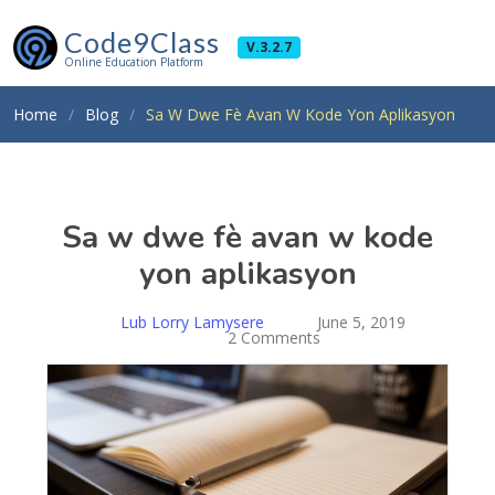
Code9Class
V.3.2.7
Online Education Platform
Home
Blog
Sa W Dwe Fè Avan W Kode Yon Aplikasyon
Sa w dwe fè avan w kode
yon aplikasyon
Lub Lorry Lamysere
June 5, 2019
2 Comments