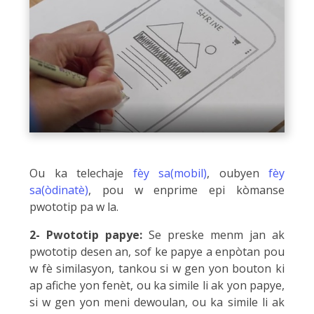
Ou ka telechaje
fèy sa(mobil)
, oubyen
fèy
sa(òdinatè)
, pou w enprime epi kòmanse
pwototip pa w la.
2- Pwototip papye:
Se preske menm jan ak
pwototip desen an, sof ke papye a enpòtan pou
w fè similasyon, tankou si w gen yon bouton ki
ap afiche yon fenèt, ou ka simile li ak yon papye,
si w gen yon meni dewoulan, ou ka simile li ak