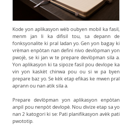
Kode yon aplikasyon wèb oubyen mobil ka fasil,
menm jan li ka difisil tou, sa depann de
fonksyonalite ki pral ladan yo. Gen yon bagay ki
vrèman enpòtan nan defini nivo devlòpman yon
pwojè, se ki jan w te prepare devlòpman sila a.
Yon aplikasyon ki ta sipoze fasil pou devlope ka
vin yon kaskèt chinwa pou ou si w pa byen
prepare baz yo. Se kèk etap efikas ke mwen pral
aprann ou nan atik sila a.
Prepare devlòpman yon aplikasyon enpòtan
anpil pou nenpòt devlopè. Nou divize etap sa yo
nan 2 katogori ki se: Pati planifikasyon avèk pati
pwototip.