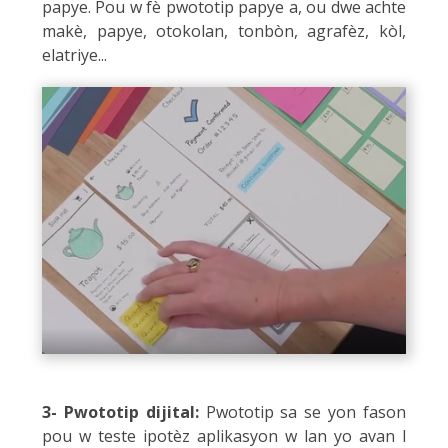
papye. Pou w fè pwototip papye a, ou dwe achte
makè, papye, otokolan, tonbòn, agrafèz, kòl,
elatriye...
3- Pwototip dijital:
Pwototip sa se yon fason
pou w teste ipotèz aplikasyon w lan yo avan l