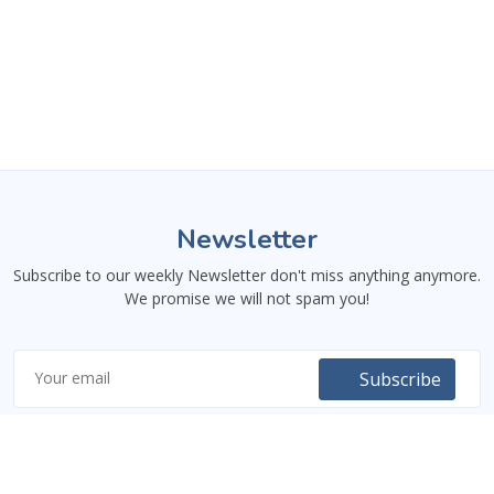
This website uses necessary
Newsletter
cookies to ensure proper
functionality. You can decline
Subscribe to our weekly Newsletter don't miss anything anymore.
optional cookies and still use
We promise we will not spam you!
essential features.
Learn more
Accept
Decline
Subscribe