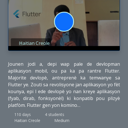
Haitian Creole
Jounen jodi a, depi wap pale de devlopman
aplikasyon mobil, ou pa ka pa rantre Flutter.
Majorite devlopè, antreprenè ka temwanye sa
Flutter ye. Zouti sa revolisyone jan aplikasyon yo fèt
kounya, epi l ede devlopè yo nan kreye aplikasyon
(fyab, dirab, fonksyonèl) ki konpatib pou plizyè
platfòm. Flutter gen yon komino…
110 days
4
students
Haitian Creole
Medium