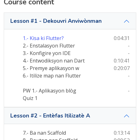
Course content
Lesson #1 - Dekouvri Anviwònman
1.- Kisa ki Flutter?
0:04:31
2.- Enstalasyon Flutter
-
3.- Konfigire yon IDE
-
4.- Entwodiksyon nan Dart
0:10:41
5.- Premye aplikasyon w
0:20:07
6.- Itilize map nan Flutter
-
PW 1.- Aplikasyon blòg
-
Quiz 1
Lesson #2 - Entèfas Itilizatè A
7.- Ba nan Scaffold
0:13:14