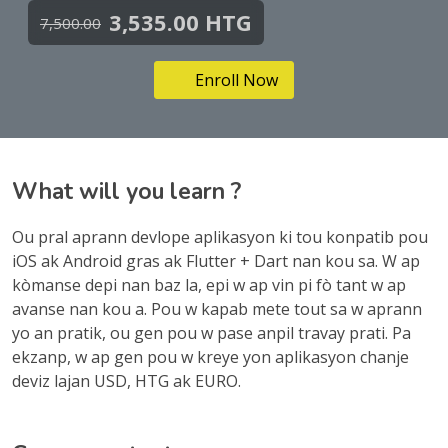
3,535.00 HTG
7,500.00
Enroll Now
What will you learn ?
Ou pral aprann devlope aplikasyon ki tou konpatib pou
iOS ak Android gras ak Flutter + Dart nan kou sa. W ap
kòmanse depi nan baz la, epi w ap vin pi fò tant w ap
avanse nan kou a. Pou w kapab mete tout sa w aprann
yo an pratik, ou gen pou w pase anpil travay prati. Pa
ekzanp, w ap gen pou w kreye yon aplikasyon chanje
deviz lajan USD, HTG ak EURO.