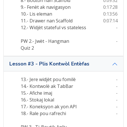
8.- Bouton nan Scaffold
0:09:52
9.- Fenèt ak navigasyon
0:17:28
10.- Lis eleman
0:13:56
11.- Drawer nan Scaffold
0:07:14
12.- Widjèt stateful vs stateless
-
PW 2.- Jwèt - Hangman
-
Quiz 2
Lesson #3 - Plis Kontwòl Entèfas
13.- Jere widjèt pou fomilè
-
14.- Kontwolè ak TabBar
-
15.- Afiche imaj
-
16.- Stokaj lokal
-
17.- Koneksyon ak yon API
-
18.- Rale pou rafrechi
-