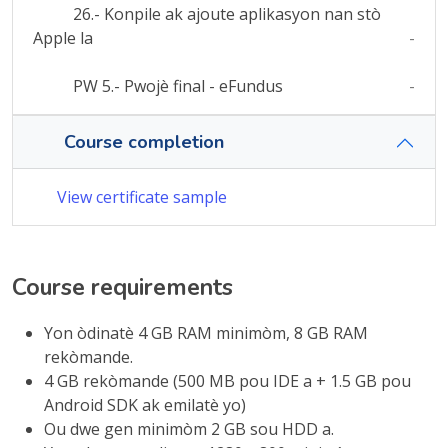
26.- Konpile ak ajoute aplikasyon nan stò
Apple la
-
PW 5.- Pwojè final - eFundus
-
Course completion
View certificate sample
Course requirements
Yon òdinatè 4 GB RAM minimòm, 8 GB RAM
rekòmande.
4 GB rekòmande (500 MB pou IDE a + 1.5 GB pou
Android SDK ak emilatè yo)
Ou dwe gen minimòm 2 GB sou HDD a.