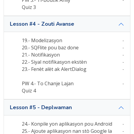
PW 3.- Ti-Boutik Anliy
-
Quiz 3
Lesson #4 - Zouti Avanse
19.- Modelizasyon
-
20.- SQFlite pou baz done
-
21.- Notifikasyon
-
22.- Siyal notifikasyon ekstèn
-
23.- Fenèt alèt ak AlertDialog
-
PW 4.- To Chanje Lajan
-
Quiz 4
Lesson #5 - Deplwaman
24.- Konpile yon aplikasyon pou Android
-
25.- Ajoute aplikasyon nan stò Google la
-